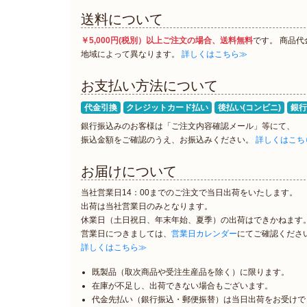
送料について
￥5,000円(税別）以上ご注文の場合、送料無料
です。 商品
地域によって異なります。
詳しくはこちら≫
お支払い方法について
代金引換
クレジットカード払い
後払い(コンビニ)
銀行
銀行振込みのお客様は
「ご注文内容確認メール」等にて、
振込金額をご確認のうえ、お振込みください。
詳しくはこち
お届けについて
当社営業日14：00までのご注文で
当日出荷をいたします。
出荷は当社営業日のみとなります。
休業日（土日祝日、年末年始、夏季）の
出荷はできかねます
営業日につきましては、
営業日カレンダー
にて
ご確認くださ
詳しくはこちら≫
既製品（取次商品や受注生産品を除く）に限ります。
在庫が不足し、出荷できない場合もございます。
代金先払い（銀行振込・郵便振替）は当日出荷をお受けで