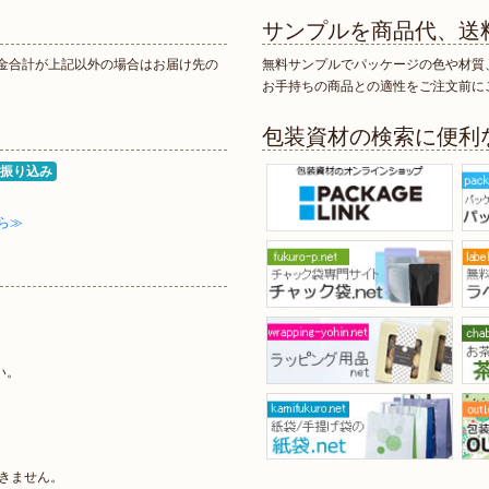
サンプルを商品代、送
代金合計が上記以外の場合はお届け先の
無料サンプルでパッケージの色や材質
お手持ちの商品との適性をご注文前に
包装資材の検索に便利
振り込み
ら≫
。
い。
きません。